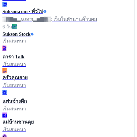
💬
Sukson.com · ทั่วไป
▒▓▇▅▂ᴊᴀsᴍɪɴ▂▅▇▓▒: เว็บในตำนานค๊าบผม
6 วัน
📈
Sukson Stock
เริ่มสนทนา
🎬
ดารา Talk
เริ่มสนทนา
🍳
ครัวคุณยาย
เริ่มสนทนา
⚽
แฟนช้างศึก
เริ่มสนทนา
🏡
แม่บ้านชวนคุย
เริ่มสนทนา
VI