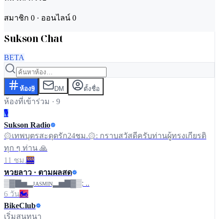
สมาชิก
0
· ออนไลน์
0
Sukson Chat
BETA
ห้อง
9
DM
ตั้งชื่อ
ห้องที่เข้าร่วม · 9
🎙️
Sukson Radio
۞เทพบุตรสะดุดรัก24ชม.۞: กราบสวัสดีครับท่านผู้ทรงเกียรติ
ทุก ๆ ท่าน 🙏
11 ชม.
🎰
หวยลาว · ตามผลสด
▒▓▇▅▂ᴊᴀsᴍɪɴ▂▅▇▓▒: ..
6 วัน
🏍️
BikeClub
เริ่มสนทนา