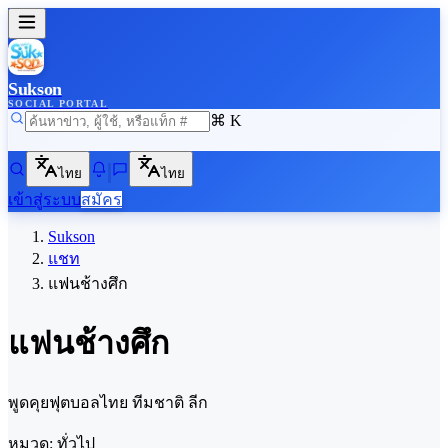
Sukson
SOCIAL PORTAL
⌘ K
ไทย
ไทย
เข้าสู่ระบบ
สมัคร
Sukson
แชท
แฟนช้างศึก
แฟนช้างศึก
พูดคุยฟุตบอลไทย ทีมชาติ ลีก
หมวด:
ทั่วไป